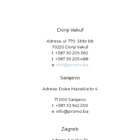
Donji Vakuf
Adresa: ul. 770. Sbbr bb
70220 Donji Vakuf
t:
+387 30 205 360
t:
+387 30 205 488
e:
info@promo.ba
Sarajevo
Adresa: Đoke Mazalića br.4
71 000 Sarajevo
t: +387 33 942 200
e: info@promo.ba
Zagreb