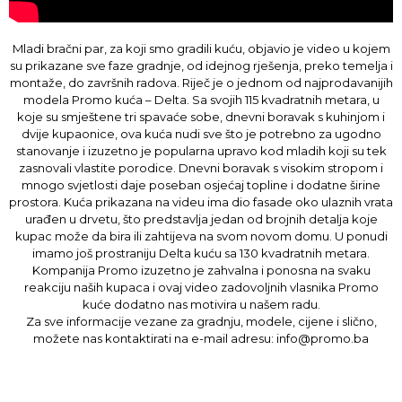
Mladi bračni par, za koji smo gradili kuću, objavio je video u kojem
su prikazane sve faze gradnje, od idejnog rješenja, preko temelja i
montaže, do završnih radova. Riječ je o jednom od najprodavanijih
modela Promo kuća – Delta. Sa svojih 115 kvadratnih metara, u
koje su smještene tri spavaće sobe, dnevni boravak s kuhinjom i
dvije kupaonice, ova kuća nudi sve što je potrebno za ugodno
stanovanje i izuzetno je popularna upravo kod mladih koji su tek
zasnovali vlastite porodice. Dnevni boravak s visokim stropom i
mnogo svjetlosti daje poseban osjećaj topline i dodatne širine
prostora. Kuća prikazana na videu ima dio fasade oko ulaznih vrata
urađen u drvetu, što predstavlja jedan od brojnih detalja koje
kupac može da bira ili zahtijeva na svom novom domu. U ponudi
imamo još prostraniju Delta kuću sa 130 kvadratnih metara.
Kompanija Promo izuzetno je zahvalna i ponosna na svaku
reakciju naših kupaca i ovaj video zadovoljnih vlasnika Promo
kuće dodatno nas motivira u našem radu.
Za sve informacije vezane za gradnju, modele, cijene i slično,
možete nas kontaktirati na e-mail adresu: info@promo.ba