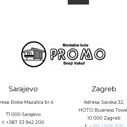
Sarajevo
Zagreb
esa: Đoke Mazalića br.4
Adresa: Savska 32,
HOTO Business Towe
71 000 Sarajevo
10 000 Zagreb
t: +387 33 942 200
t:
+385 1 5616 958