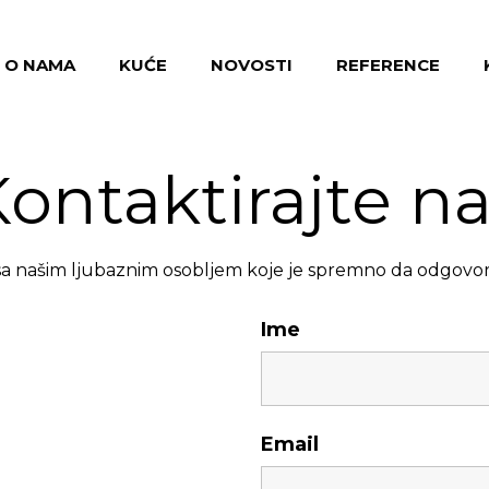
O NAMA
KUĆE
NOVOSTI
REFERENCE
ontaktirajte n
sa našim ljubaznim osobljem koje je spremno da odgovori
Ime
Email