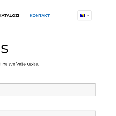
KATALOZI
KONTAKT
as
 na sve Vaše upite.