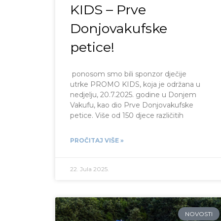
KIDS – Prve
Donjovakufske
petice!
ponosom smo bili sponzor dječije
utrke PROMO KIDS, koja je održana u
nedjelju, 20.7.2025. godine u Donjem
Vakufu, kao dio Prve Donjovakufske
petice. Više od 150 djece različitih
PROČITAJ VIŠE »
22. Jula 2025.
NOVOSTI