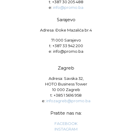
t:
+387 30 205 488
e:
info@promo.ba
Sarajevo
Adresa: Đoke Mazalića br.4
71 000 Sarajevo
t: +387 33 942 200
e: info@promo.ba
Zagreb
Adresa: Savska 32,
HOTO Business Tower
10 000 Zagreb
t:
+385 1 5616 958
e:
infozagreb@promo.ba
Pratite nas na:
FACEBOOK
INSTAGRAM