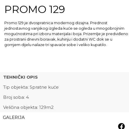
PROMO 129
Promo 129 je dvospratnica modernog dizajna. Prednost
jednostavnog vanjskog izgleda kuće se ogleda u mnogobrojnim
mogućnostima pri izboru materijala i boja. Prizemlje je predviđeno
za prostrani dnevni boravak, kuhinju i dodatni WC dok se u
gornjem dijelu nalaze tri spavaće sobe i veliko kupatilo.
TEHNIČKI OPIS
Tip objekta: Spratne kuće
Broj soba: 4
Veličina objekta: 129m2
GALERIJA