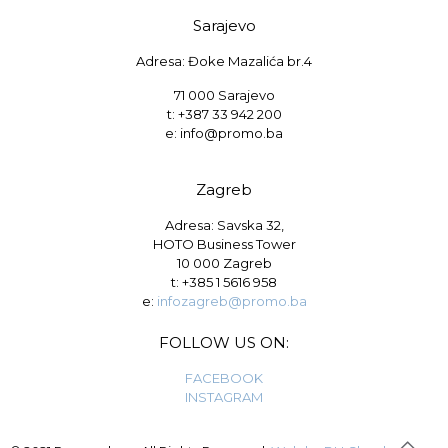
Sarajevo
Adresa: Đoke Mazalića br.4
71 000 Sarajevo
t: +387 33 942 200
e: info@promo.ba
Zagreb
Adresa: Savska 32,
HOTO Business Tower
10 000 Zagreb
t:
+385 1 5616 958
e:
infozagreb@promo.ba
FOLLOW US ON:
FACEBOOK
INSTAGRAM