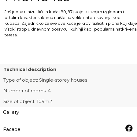
Još jedna u nizu sličnih kuća (80, 97) koje su svojim izgledom i
ostalim karakteristikama naišle na velika interesovanja kod
kupaca. Zajedničko za sve ove kuće je krov različitih ploha koji daje
visoki strop u dnevnom boravku i kuhinji kao i popularna natkrivena
terasa.
Technical description
Type of object:
Single-storey houses
Number of rooms: 4
Size of object: 105m2
Gallery
Facade