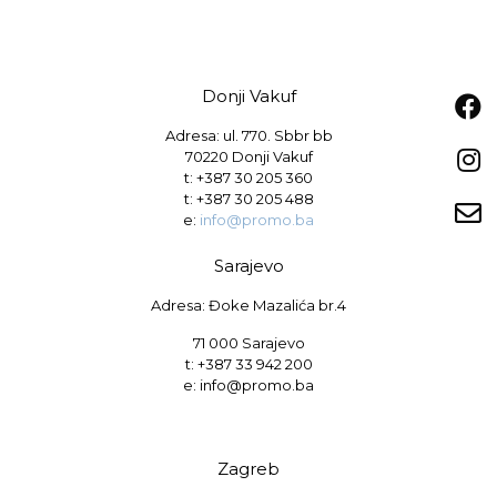
Donji Vakuf
Adresa: ul. 770. Sbbr bb
70220 Donji Vakuf
t:
+387 30 205 360
t:
+387 30 205 488
e:
info@promo.ba
Sarajevo
Adresa: Đoke Mazalića br.4
71 000 Sarajevo
t: +387 33 942 200
e: info@promo.ba
Zagreb