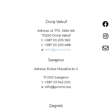
Donji Vakuf
Adresa: ul. 770. Sbbr bb
70220 Donji Vakuf
t:
+387 30 205 360
t:
+387 30 205 488
e:
info@promo.ba
Sarajevo
Adresa: Đoke Mazalića br.4
71 000 Sarajevo
t: +387 33 942 200
e: info@promo.ba
Zagreb