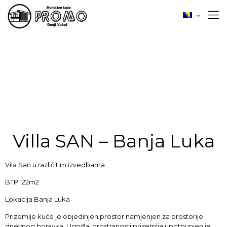
Villa SAN – Banja Luka
Vila San u različitim izvedbama
BTP 122m2
Lokacija Banja Luka
Prizemlje kuće je objedinjen prostor namjenjen za prostorije
dnevnog boravka. Ugođaj prostranosti prizemlja upotpunjen je