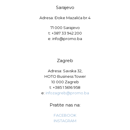
Sarajevo
Adresa: Đoke Mazalića br.4
71 000 Sarajevo
t: +387 33 942 200
e: info@promo.ba
Zagreb
Adresa: Savska 32,
HOTO Business Tower
10 000 Zagreb
t:
+385 1 5616 958
e:
infozagreb@promo.ba
Pratite nas na:
FACEBOOK
INSTAGRAM