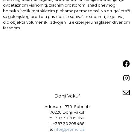
dvoetažnom visinom tj. zračnim prostorom iznad dnevnog
boravka i velikim staklenim plohama prema terasi. Na drugoj etaži
sa galerijskog prostora pristupa se spavaćim sobama, te je ovaj
dio objekta volumenski izdvojen i u eksterijeru naglašen drvenom
fasadom.
Donji Vakuf
Adresa: ul. 770. Sbbr bb
70220 Donji Vakuf
t:
+387 30 205 360
t:
+387 30 205 488
e:
info@promo.ba