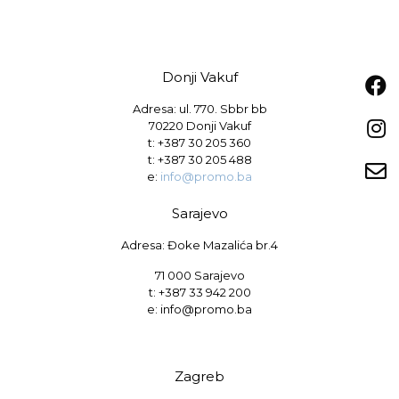
Donji Vakuf
Adresa: ul. 770. Sbbr bb
70220 Donji Vakuf
t:
+387 30 205 360
t:
+387 30 205 488
e:
info@promo.ba
Sarajevo
Adresa: Đoke Mazalića br.4
71 000 Sarajevo
t: +387 33 942 200
e: info@promo.ba
Zagreb