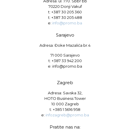
Adresa: ul. 770. Sbbr bb
70220 Donji Vakuf
t:
+387 30 205 360
t:
+387 30 205 488
e:
info@promo.ba
Sarajevo
Adresa: Đoke Mazalića br.4
71 000 Sarajevo
t: +387 33 942 200
e: info@promo.ba
Zagreb
Adresa: Savska 32,
HOTO Business Tower
10 000 Zagreb
t:
+385 1 5616 958
e:
infozagreb@promo.ba
Pratite nas na: