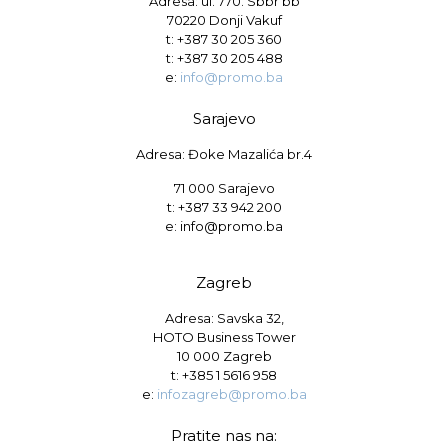
Adresa: ul. 770. Sbbr bb
70220 Donji Vakuf
t:
+387 30 205 360
t:
+387 30 205 488
e:
info@promo.ba
Sarajevo
Adresa: Đoke Mazalića br.4
71 000 Sarajevo
t: +387 33 942 200
e: info@promo.ba
Zagreb
Adresa: Savska 32,
HOTO Business Tower
10 000 Zagreb
t:
+385 1 5616 958
e:
infozagreb@promo.ba
Pratite nas na: