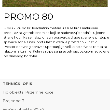
PROMO 80
U ovu kuću od 80 kvadratnih metara ulazi se kroz natkriveni
predulaz sa vjetrobranom na koji se nadovezuje hodnik. S jedne
strane hodnika se nalazi dnevni boravak, s druge strane je pristup u
spavaće sobe a nasuprot ulaznih vrata je prostrano kupatilo.
Prostor dnevnog boravka upotpunjuje velika natkrivena terasa sa
izlazom iz kuhinje. Kuhinja i trpezarija su tek dispozicijom izdvojene
od dnevnog boravka.
TEHNIČKI OPIS
Tip objekta: Prizemne kuće
Broj soba: 3
Veličina objekta: 80m2