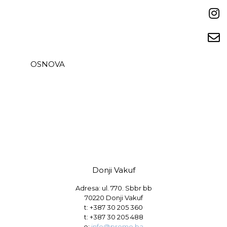
OSNOVA
Donji Vakuf
Adresa: ul. 770. Sbbr bb
70220 Donji Vakuf
t:
+387 30 205 360
t:
+387 30 205 488
e:
info@promo.ba