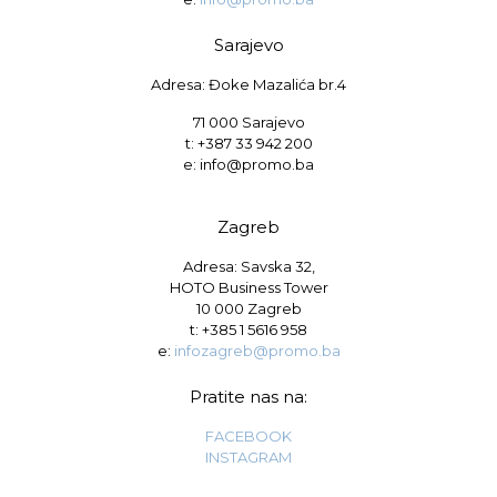
Sarajevo
Adresa: Đoke Mazalića br.4
71 000 Sarajevo
t: +387 33 942 200
e: info@promo.ba
Zagreb
Adresa: Savska 32,
HOTO Business Tower
10 000 Zagreb
t:
+385 1 5616 958
e:
infozagreb@promo.ba
Pratite nas na:
FACEBOOK
INSTAGRAM