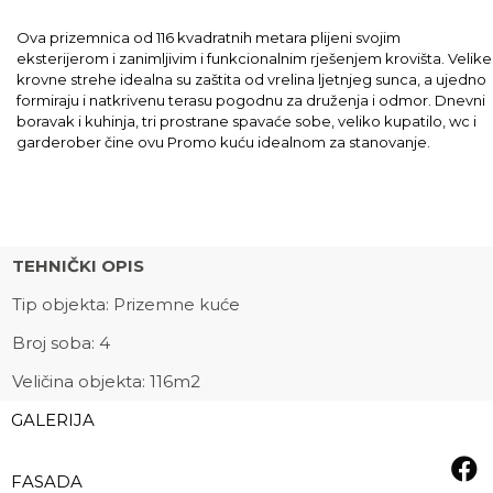
Ova prizemnica od 116 kvadratnih metara plijeni svojim
eksterijerom i zanimljivim i funkcionalnim rješenjem krovišta. Velike
krovne strehe idealna su zaštita od vrelina ljetnjeg sunca, a ujedno
formiraju i natkrivenu terasu pogodnu za druženja i odmor. Dnevni
boravak i kuhinja, tri prostrane spavaće sobe, veliko kupatilo, wc i
garderober čine ovu Promo kuću idealnom za stanovanje.
TEHNIČKI OPIS
Tip objekta: Prizemne kuće
Broj soba: 4
Veličina objekta: 116m2
GALERIJA
FASADA