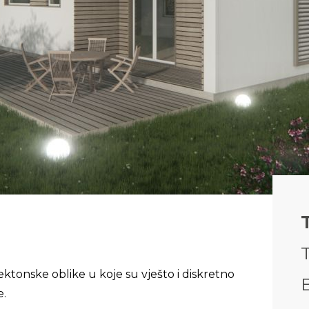
tektonske oblike u koje su vješto i diskretno
B
e.