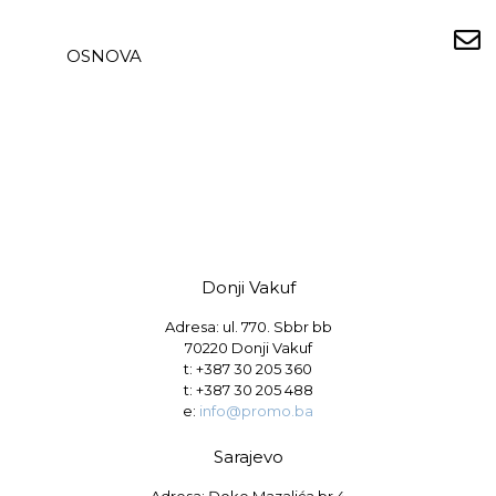
OSNOVA
Donji Vakuf
Adresa: ul. 770. Sbbr bb
70220 Donji Vakuf
t:
+387 30 205 360
t:
+387 30 205 488
e:
info@promo.ba
Sarajevo
Adresa: Đoke Mazalića br.4