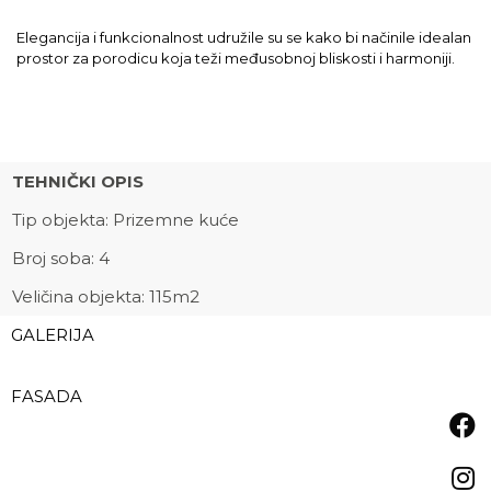
Elegancija i funkcionalnost udružile su se kako bi načinile idealan
prostor za porodicu koja teži međusobnoj bliskosti i harmoniji.
TEHNIČKI OPIS
Tip objekta: Prizemne kuće
Broj soba: 4
Veličina objekta: 115m2
GALERIJA
FASADA