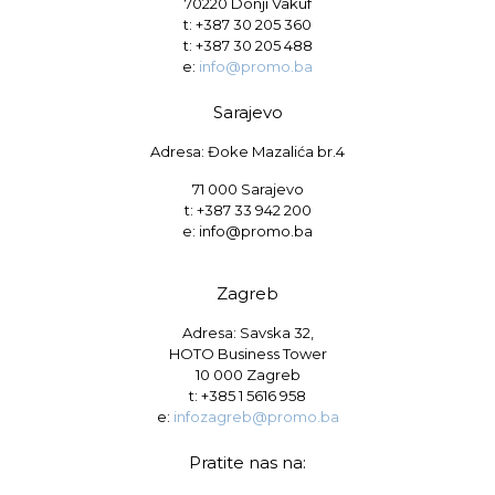
70220 Donji Vakuf
t:
+387 30 205 360
t:
+387 30 205 488
e:
info@promo.ba
Sarajevo
Adresa: Đoke Mazalića br.4
71 000 Sarajevo
t: +387 33 942 200
e: info@promo.ba
Zagreb
Adresa: Savska 32,
HOTO Business Tower
10 000 Zagreb
t:
+385 1 5616 958
e:
infozagreb@promo.ba
Pratite nas na: