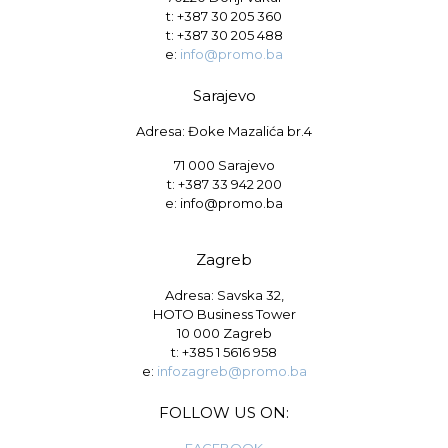
t:
+387 30 205 360
t:
+387 30 205 488
e:
info@promo.ba
Sarajevo
Adresa: Đoke Mazalića br.4
71 000 Sarajevo
t: +387 33 942 200
e: info@promo.ba
Zagreb
Adresa: Savska 32,
HOTO Business Tower
10 000 Zagreb
t:
+385 1 5616 958
e:
infozagreb@promo.ba
FOLLOW US ON:
FACEBOOK