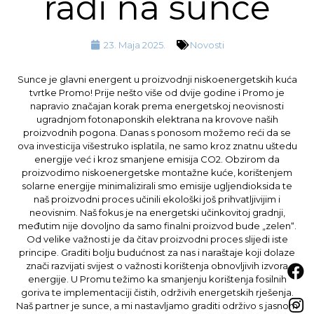
radi na sunce
23. Maja 2025.
Novosti
Sunce je glavni energent u proizvodnji niskoenergetskih kuća
tvrtke Promo! Prije nešto više od dvije godine i Promo je
napravio značajan korak prema energetskoj neovisnosti
ugradnjom fotonaponskih elektrana na krovove naših
proizvodnih pogona. Danas s ponosom možemo reći da se
ova investicija višestruko isplatila, ne samo kroz znatnu uštedu
energije već i kroz smanjene emisija CO2. Obzirom da
proizvodimo niskoenergetske montažne kuće, korištenjem
solarne energije minimalizirali smo emisije ugljendioksida te
naš proizvodni proces učinili ekološki još prihvatljivijim i
neovisnim. Naš fokus je na energetski učinkovitoj gradnji,
međutim nije dovoljno da samo finalni proizvod bude „zelen“.
Od velike važnosti je da čitav proizvodni proces slijedi iste
principe. Graditi bolju budućnost za nas i naraštaje koji dolaze
znači razvijati svijest o važnosti korištenja obnovljivih izvora
energije. U Promu težimo ka smanjenju korištenja fosilnih
goriva te implementaciji čistih, održivih energetskih rješenja.
Naš partner je sunce, a mi nastavljamo graditi održivo s jasnom