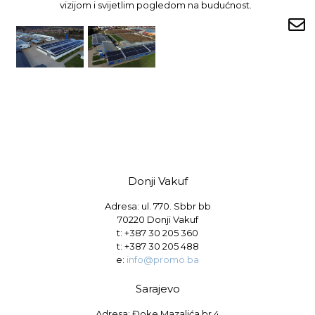
vizijom i svijetlim pogledom na budućnost.
Donji Vakuf
Adresa: ul. 770. Sbbr bb
70220 Donji Vakuf
t:
+387 30 205 360
t:
+387 30 205 488
e:
info@promo.ba
Sarajevo
Adresa: Đoke Mazalića br.4